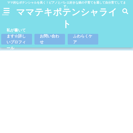
ママ的なポテンシャルを高く！ピアノとバレエ好きな娘の子育てを通して自分育てしてま
す。
ママテキポテンシャライ
menu
ト
私が書いて
ます☆詳し
お問い合わ
ふわらくケ
いプロフィ
せ
ア
ール