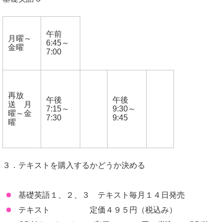
午前
月曜～
6:45～
金曜
7:00
再放
午後
午後
送 月
7:15～
9:30～
曜～金
7:30
9:45
曜
３．テキストを購入するかどうか決める
基礎英語１、２、３ テキスト毎月１４日発売
テキスト 定価４９５円（税込み）