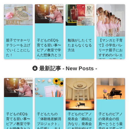
親子でマネーリ
子どものEQを
勉強がしたくて
【マンガと子育
テラシーを上げ
育てる習い事〜
たまらなくなる
て】小学生バレ
ていくことにし
ピアノ教室で学
方法
リーナ親子にお
た！
んだ想像力とコ
すすめのバレエ
ミュニケーショ
漫画～絢爛たる
ン能力の高め
グランドセーヌ
最新記事 -
New Posts
-
方〜
～
子どものEQを
子どもたちの
子どものピアノ
子どものピアノ
育てる習い事〜
「体験格差解消
発表会「継続は
の発表会の役
ピアノ教室で学
プロジェクト」
力なり」発表会
員〜とうとう最
んだ想像力とコ
を応援し、大人
に８回出続けて
高位まで昇って