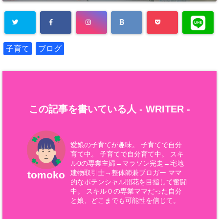
子育て
ブログ
この記事を書いている人 -
WRITER
-
愛娘の子育てが趣味。 子育てで自分
育て中。 子育てで自分育て中。 スキ
ル0の専業主婦→マラソン完走→宅地
建物取引士→整体師兼ブロガー ママ
tomoko
的なポテンシャル開花を目指して奮闘
中。 スキル０の専業ママだった自分
と娘、どこまでも可能性を信じて。