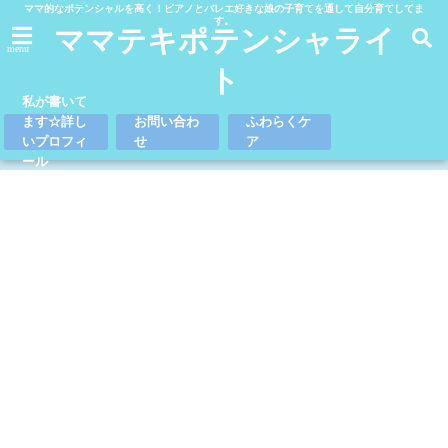
ママ的なポテンシャルを高く！ピアノとバレエ好きな娘の子育てを通して自分育てしてま
す。
ママテキポテンシャライ
menu
ト
私が書いて
ます☆詳し
お問い合わ
ふわらくケ
いプロフィ
せ
ア
ール