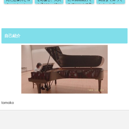
ミュニケーショ
も子ども一緒に
みてはじめて見
しまった件〜
ン能力の高め
ワクワクするよ
えてくること
方〜
うな体験を増や
したい
自己紹介
tomoko
愛娘と一緒に自分の好きなことにチャレンジしています。
LINE
経済的自立を目指して奮闘中です。