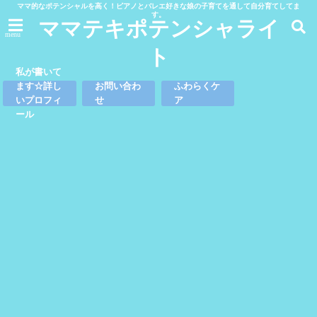
ママ的なポテンシャルを高く！ピアノとバレエ好きな娘の子育てを通して自分育てしてま
す。
ママテキポテンシャライ
menu
ト
私が書いて
ます☆詳し
お問い合わ
ふわらくケ
いプロフィ
せ
ア
ール