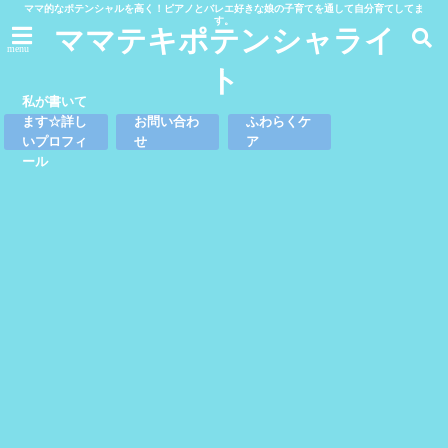
ママ的なポテンシャルを高く！ピアノとバレエ好きな娘の子育てを通して自分育てしてま
す。
ママテキポテンシャライ
menu
ト
私が書いて
ます☆詳し
お問い合わ
ふわらくケ
いプロフィ
せ
ア
ール