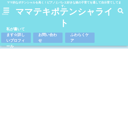
ママ的なポテンシャルを高く！ピアノとバレエ好きな娘の子育てを通して自分育てしてま
す。
ママテキポテンシャライ
menu
ト
私が書いて
ます☆詳し
お問い合わ
ふわらくケ
いプロフィ
せ
ア
ール