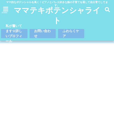
ママ的なポテンシャルを高く！ピアノとバレエ好きな娘の子育てを通して自分育てしてま
す。
ママテキポテンシャライ
menu
ト
私が書いて
ます☆詳し
お問い合わ
ふわらくケ
いプロフィ
せ
ア
ール