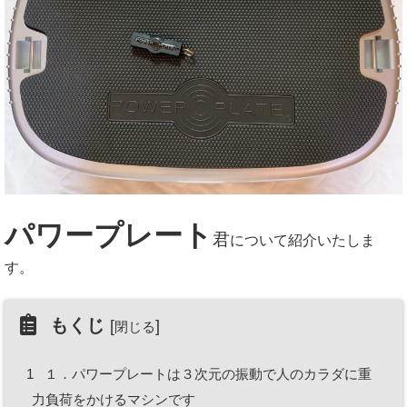
パワープレート
君
について紹介いたしま
す。
もくじ
[
]
閉じる
1
１．パワープレートは３次元の振動で人のカラダに重
力負荷をかけるマシンです