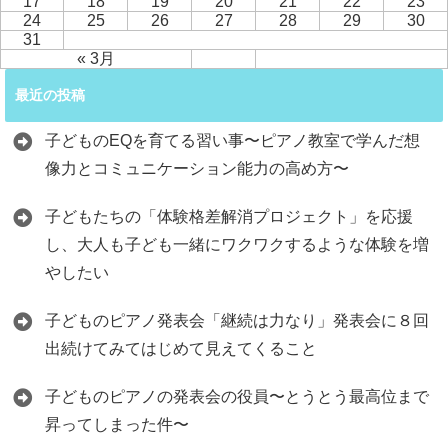
17
18
19
20
21
22
23
24
25
26
27
28
29
30
31
« 3月
最近の投稿
子どものEQを育てる習い事〜ピアノ教室で学んだ想
像力とコミュニケーション能力の高め方〜
子どもたちの「体験格差解消プロジェクト」を応援
し、大人も子ども一緒にワクワクするような体験を増
やしたい
子どものピアノ発表会「継続は力なり」発表会に８回
出続けてみてはじめて見えてくること
子どものピアノの発表会の役員〜とうとう最高位まで
昇ってしまった件〜