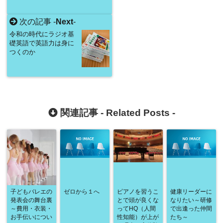
次の記事 -
Next
-
令和の時代にラジオ基
礎英語で英語力は身に
つくのか
関連記事 -
Related Posts
-
子どもバレエの
ゼロから１へ
ピアノを習うこ
健康リーダーに
発表会の舞台裏
とで頭が良くな
なりたい～研修
～費用・衣装・
ってHQ（人間
で出逢った仲間
お手伝いについ
性知能）が上が
たち～