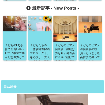
て～
る理由と実体験
最新記事 -
New Posts
-
子どものEQを
子どもたちの
子どものピアノ
子どものピアノ
育てる習い事〜
「体験格差解消
発表会「継続は
の発表会の役
ピアノ教室で学
プロジェクト」
力なり」発表会
員〜とうとう最
んだ想像力とコ
を応援し、大人
に８回出続けて
高位まで昇って
ミュニケーショ
も子ども一緒に
みてはじめて見
しまった件〜
ン能力の高め
ワクワクするよ
えてくること
方〜
うな体験を増や
したい
自己紹介