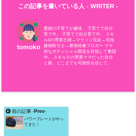
この記事を書いている人 -
WRITER
-
愛娘の子育てが趣味。 子育てで自分
育て中。 子育てで自分育て中。 スキ
ル0の専業主婦→マラソン完走→宅地
建物取引士→整体師兼ブロガー ママ
tomoko
的なポテンシャル開花を目指して奮闘
中。 スキル０の専業ママだった自分
と娘、どこまでも可能性を信じて。
前の記事 -
Prev
-
パワープレートがやっ
てきた！