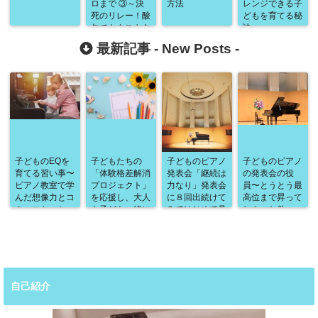
ロまで ③～決
方法
レンジできる子
死のリレー！酸
どもを育てる秘
欠でもタスキを
訣
つなぐ編～
最新記事 -
New Posts
-
子どものEQを
子どもたちの
子どものピアノ
子どものピアノ
育てる習い事〜
「体験格差解消
発表会「継続は
の発表会の役
ピアノ教室で学
プロジェクト」
力なり」発表会
員〜とうとう最
んだ想像力とコ
を応援し、大人
に８回出続けて
高位まで昇って
ミュニケーショ
も子ども一緒に
みてはじめて見
しまった件〜
ン能力の高め
ワクワクするよ
えてくること
方〜
うな体験を増や
したい
自己紹介