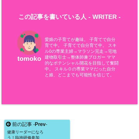
この記事を書いている人 -
WRITER
-
愛娘の子育てが趣味。 子育てで自分
育て中。 子育てで自分育て中。 スキ
ル0の専業主婦→マラソン完走→宅地
建物取引士→整体師兼ブロガー ママ
tomoko
的なポテンシャル開花を目指して奮闘
中。 スキル０の専業ママだった自分
と娘、どこまでも可能性を信じて。
前の記事 -
Prev
-
健康リーダーになろ
う！臨地研修参加