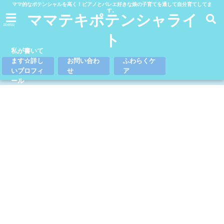
ママ的なポテンシャルを高く！ピアノとバレエ好きな娘の子育てを通して自分育てしてま
す。
ママテキポテンシャライ
menu
ト
私が書いて
ます☆詳し
お問い合わ
ふわらくケ
いプロフィ
せ
ア
ール