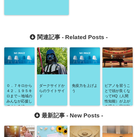
関連記事 -
Related Posts
-
０．７キロから
ダークサイドか
免疫力を上げよ
ピアノを習うこ
４２．１９５キ
らのライトサイ
う
とで頭が良くな
ロまで～地域の
ド
ってHQ（人間
みんなが応援し
性知能）が上が
てくれる編～
る理由と実体験
⑤
最新記事 -
New Posts
-