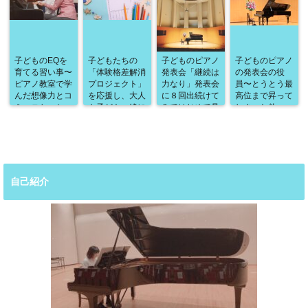
子どものEQを
子どもたちの
子どものピアノ
子どものピアノ
育てる習い事〜
「体験格差解消
発表会「継続は
の発表会の役
ピアノ教室で学
プロジェクト」
力なり」発表会
員〜とうとう最
んだ想像力とコ
を応援し、大人
に８回出続けて
高位まで昇って
ミュニケーショ
も子ども一緒に
みてはじめて見
しまった件〜
ン能力の高め
ワクワクするよ
えてくること
方〜
うな体験を増や
したい
自己紹介