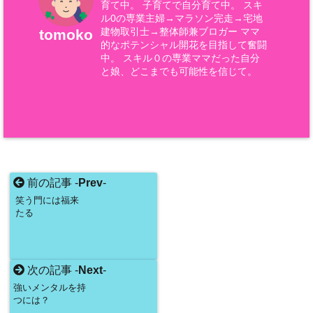
育て中。 子育てで自分育て中。 スキ
ル0の専業主婦→マラソン完走→宅地
建物取引士→整体師兼ブロガー ママ
tomoko
的なポテンシャル開花を目指して奮闘
中。 スキル０の専業ママだった自分
と娘、どこまでも可能性を信じて。
前の記事 -
Prev
-
笑う門には福来
たる
次の記事 -
Next
-
強いメンタルを持
つには？