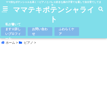
ママ的なポテンシャルを高く！ピアノとバレエ好きな娘の子育てを通して自分育てしてま
す。
ママテキポテンシャライ
menu
ト
私が書いて
ます☆詳し
お問い合わ
ふわらくケ
いプロフィ
せ
ア
ール
ホーム
>
ピアノ
>